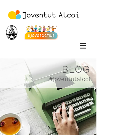
BLOG
#joventutalcoi