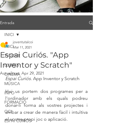
Entrada
INICI
joventutalcoi
INICI
Mar 11, 2021
Espai Curiós. "App
TV JOVE
Inventor y Scratch"
LLIBRES
Actualitzat:
Apr 29, 2021
CINEMA
Espai Curiós. 
App Inventor y Scratch
MÚSICA
Hui us portem dos programes per a 
INFO
l'ordinador amb els quals podreu 
FORMACIÓ
donar-li forma als vostres projectes i 
OCI
arribar a crear de manera fàcil i intuïtiva 
el vostre propi joc o aplicació.
ESPAI CURIÓS