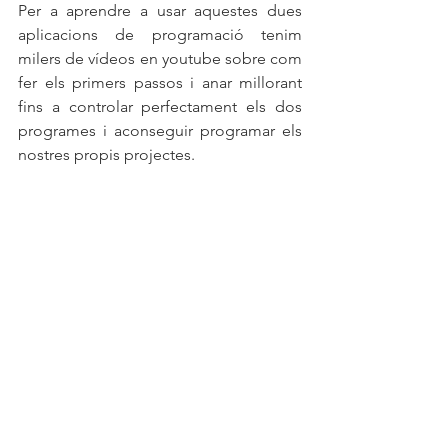
Per a aprendre a usar aquestes dues 
aplicacions de programació tenim 
milers de vídeos en youtube sobre com 
fer els primers passos i anar millorant 
fins a controlar perfectament els dos 
programes i aconseguir programar els 
nostres propis projectes.
#joventut
#joventutalcoi
#espaijovealcoi
#clubjovealcoi
#jovesactius
#alcoi
#alcoy
#xarxajove
#joves
#associacionisme
#ajuntamentalcoi
#xarxajovealcoiacomtat
Etiquetes:
recomanacions
curiositats
NovesTecnologies
ESPAI CURIÓS