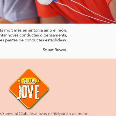
stà molt més en sintonia amb el món.
entar noves conductes o pensaments,
 les pautes de conductes establides».
Stuart Brown.
i 30 anys, al Club Jove pots participar en un munt