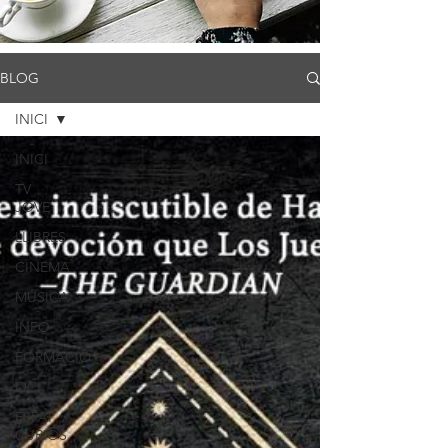
BLOG
INICI
INICI
TV
JOVE
LLIBRES
CINEMA
MÚSICA
INFO
FORMACIÓ
OCI
ESPAI
CURIÓS