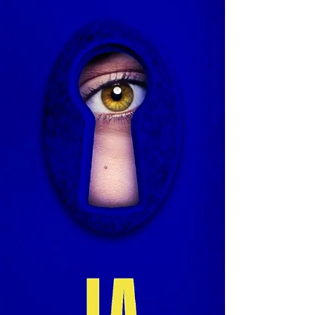
hem construït. A través d’una narrativa que juga
amb la realitat i la ficció, Moreno ens presenta una
història que és tant íntima com universal. El llibre
tracta temes com: la hipocresia social, el poder
dels mitjans de comunicació, la ma