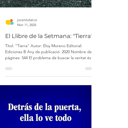
joventutalcoi
Nov 11, 2025
El Llibre de la Setmana: "Tierra"
Títol: "Tierra" Autor: Eloy Moreno Editorial:
Ediciones B Any de publicació: 2020 Nombre de
pàgines: 544 El problema de buscar la veritat és
trobar-la i no saber què fer amb ella. "Tierra" és
una obra que s’atreveix a qüestionar el món que