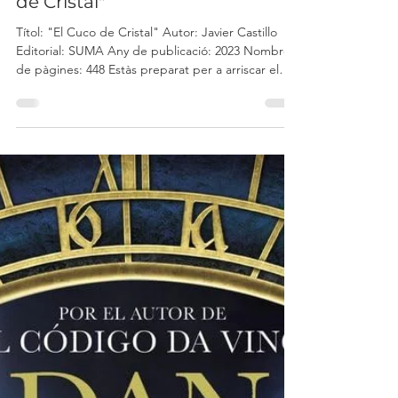
joventutalcoi
Feb 3
El Llibre de la Setmana: "El Cuco
de Cristal"
Títol: "El Cuco de Cristal" Autor: Javier Castillo
Editorial: SUMA Any de publicació: 2023 Nombre
de pàgines: 448 Estàs preparat per a arriscar el
teu cor? Un trasplantament d’urgència i un donant
ple de secrets. Què amaguen els batecs del teu
cor? New York, 2017. Cora Merlo, metgessa
resident de primer any, pateix un infart fulminant
que l’obliga a sotmetre’s a un trasplantament de
cor. Encara convalescent, rep la visita d’una dona
estranya amb una oferta enigmàtica: pas