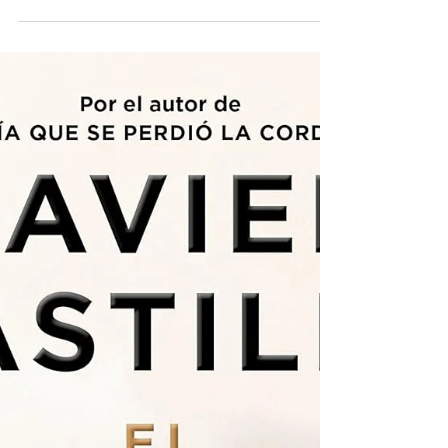
DEBOLSILLO Any de publicació: 2025 Nombre de
pàgines: 336 pàgines Una novel·la imprescindible ,
tant per la seua força literària com per la seua
capacitat per a qüestionar-nos sobre la fragilitat
de la llibertat. Llegir-la és enfrontar-se a un mirall
incòmode que ens recorda fins on pot arribar el
poder quan no té límits . Una distopia ambientada
en un futur on un Estat totalitari controla tots els
aspectes de la vida. Es una e