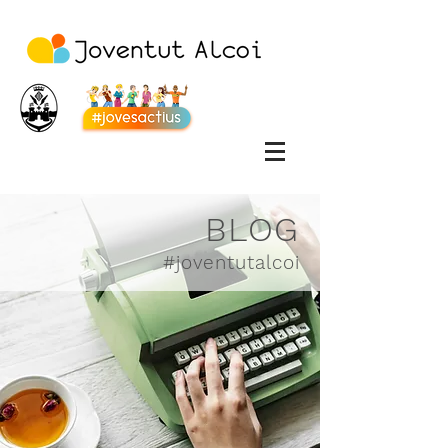
BLOG
#joventutalcoi