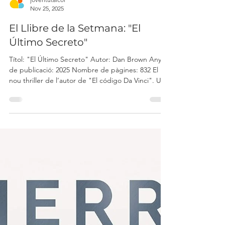
joventutalcoi
Nov 25, 2025
El Llibre de la Setmana: "El
Último Secreto"
Títol: "El Último Secreto" Autor: Dan Brown Any
de publicació: 2025 Nombre de pàgines: 832 El
nou thriller de l’autor de "El código Da Vinci". Una
novel·la que combina el vertigen del thriller amb
l’especulació científica. Robert Langdon, professor
de simbologia, viatja a Praga per assistir a una
conferència impartida per la científica Katherine
Solomon, amb qui manté una relació. Katherine
està a punt de revelar descobriments que podrien