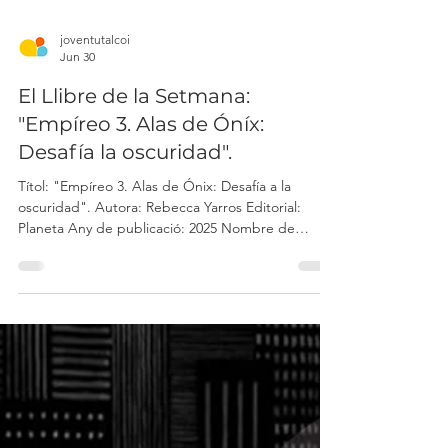
joventutalcoi
Jun 30
El Llibre de la Setmana:
"Empíreo 3. Alas de Óníx:
Desafía la oscuridad".
Títol: "Empíreo 3. Alas de Ónix: Desafía a la
oscuridad". Autora: Rebecca Yarros Editorial:
Planeta Any de publicació: 2025 Nombre de
pàgines: 896 Empíreo 3 No et perdes el tercer
lliurament de la saga, després de "Alas de
Sangre" i "Alas de Hierro". Després de quasi
díhuit mesos en el Col·legi de Guerra, Violet té
clar que ja no hi ha temps per a entrenar. Cal
prendre decisions. La batalla ha començat i, amb
enemics acostant-se a les muralles i infiltrats en les
seues pròpie