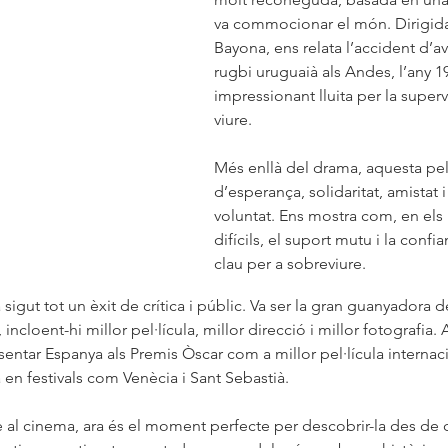
va commocionar el món. Dirigida 
Bayona, ens relata l’accident d’a
rugbi uruguaià als Andes, l’any 197
impressionant lluita per la super
viure.
Més enllà del drama, aquesta pel·
d’esperança, solidaritat, amistat i
voluntat. Ens mostra com, en el
difícils, el suport mutu i la conf
clau per a sobreviure.
a sigut tot un èxit de crítica i públic. Va ser la gran guanyadora 
ncloent-hi millor pel·lícula, millor direcció i millor fotografia. 
entar Espanya als Premis Òscar com a millor pel·lícula internac
 en festivals com Venècia i Sant Sebastià.
e al cinema, ara és el moment perfecte per descobrir-la des de c