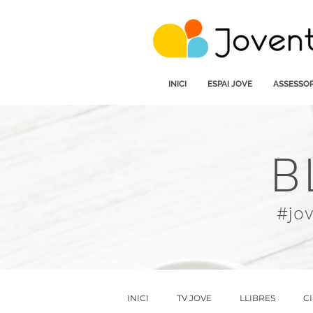
INICI
ESPAI JOVE
ASSESSOR
B
#jo
INICI
TV JOVE
LLIBRES
C