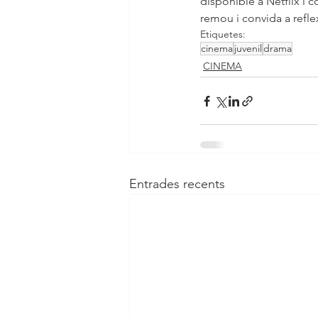
disponible a Netflix i
remou i convida a refle
Etiquetes:
cinema
juvenil
drama
CINEMA
Entrades recents