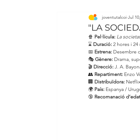
joventutalcoi
Jul 10
"LA SOCIEDA
🍿 
Pel·lícula:
La societa
⌛ 
Duració:
 2 hores i 24
📅 
Estrena:
 Desembre d
🎭 
Gènere:
 Drama, supe
🎬 
Direcció:
 J. A. Bayon
👥 
Repartiment:
 Enzo V
🏢 
Distribuïdora:
 Netfli
🌍 
País:
 Espanya / Urug
🔞 
Recomanació d’edat