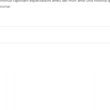
 continua captivant espectadors arreu del món amb una història
xionar.