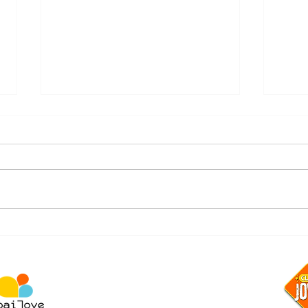
NIMONA
"Hea