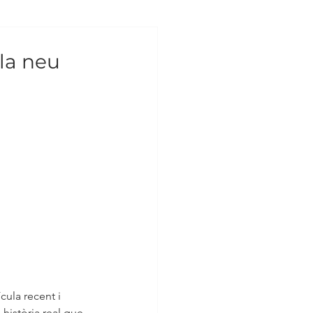
la neu
cula recent i 
istòria real que 