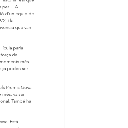
per J. A. 
vió d’un equip de 
2, i la 
vivència que van 
lícula parla 
 força de 
s moments més 
iança poden ser 
dels Premis Goya 
A més, va ser 
ional. També ha 
asa. Està 