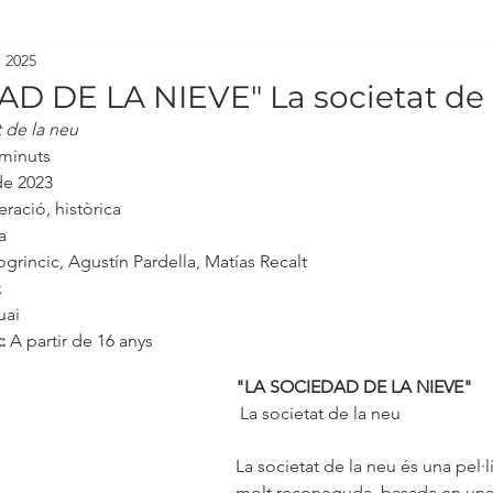
, 2025
D DE LA NIEVE" La societat de 
t de la neu
 minuts
e 2023
ració, històrica
a
ogrincic, Agustín Pardella, Matías Recalt
x
uai
:
 A partir de 16 anys
"LA SOCIEDAD DE LA NIEVE"
 La societat de la neu
La societat de la neu és una pel·lí
molt reconeguda, basada en una h