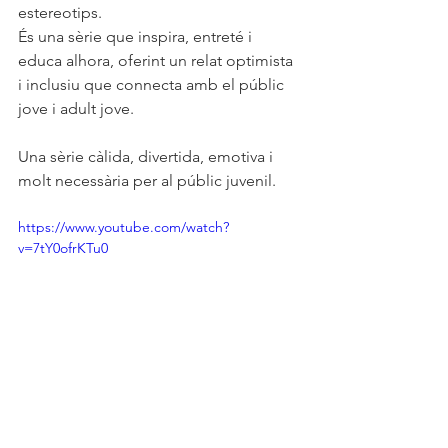
estereotips. 
És una sèrie que inspira, entreté i 
educa alhora, oferint un relat optimista 
i inclusiu que connecta amb el públic 
jove i adult jove.
Una sèrie càlida, divertida, emotiva i 
molt necessària per al públic juvenil.
https://www.youtube.com/watch?
v=7tY0ofrKTu0
Etiquetes:
#joventut
#cinema
#drama