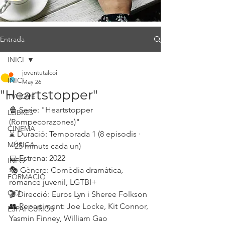
Entrada
INICI
joventutalcoi
INICI
May 26
"Heartstopper"
TV JOVE
🍿 Serie: "Heartstopper 
LLIBRES
(Rompecorazones)"
CINEMA
⌛ Duració: Temporada 1 (8 episodis · 
MÚSICA
~25 minuts cada un)
📅 Estrena: 2022
INFO
🎭 Gènere: Comèdia dramàtica, 
FORMACIÓ
romance juvenil, LGTBI+
OCI
🎬 Direcció: Euros Lyn i Sheree Folkson
👥 Repartiment: Joe Locke, Kit Connor, 
ESPAI CURIÓS
Yasmin Finney, William Gao