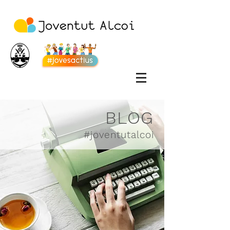
BLOG
#joventutalcoi