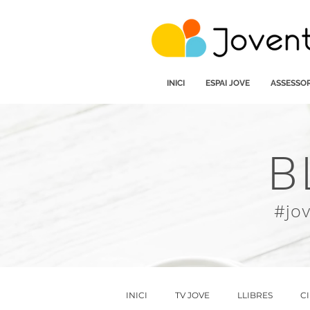
INICI
ESPAI JOVE
ASSESSOR
B
#jo
INICI
TV JOVE
LLIBRES
C