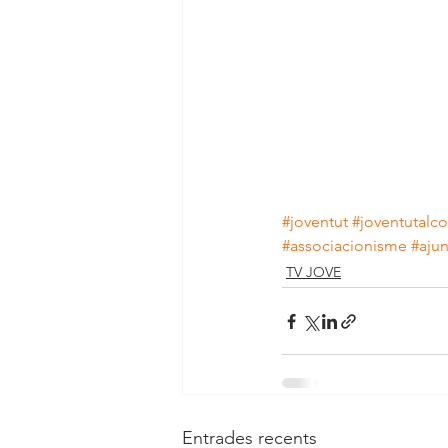
#joventut
#joventutalco
#associacionisme
#aju
TV JOVE
Entrades recents