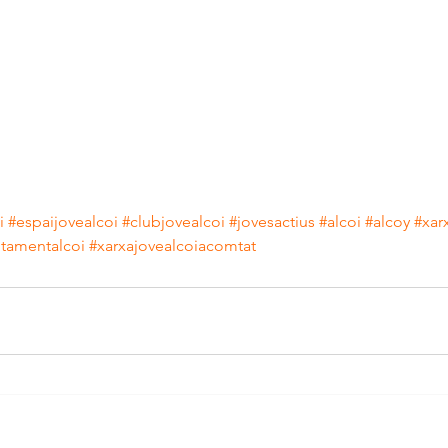
i
#espaijovealcoi
#clubjovealcoi
#jovesactius
#alcoi
#alcoy
#xar
ntamentalcoi
#xarxajovealcoiacomtat