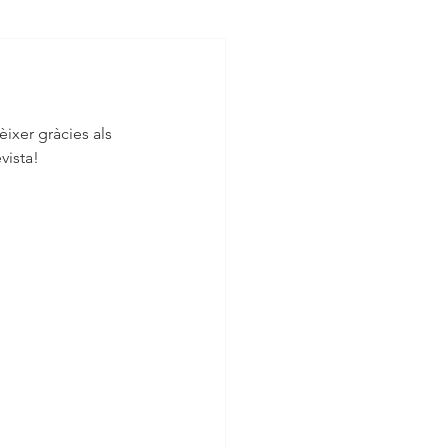
ixer gràcies als 
ista! 