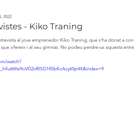
, 2022
istes - Kiko Traning
revista al jove emprenedor Kiko Traning, que s’ha donat a conè
 que ofereix i al seu gimnàs. No podeu perdre-us aquesta entrev
om/watch?
PL_hllu6We9oVG2vRISG14SbKcAcy65p4X&index=9