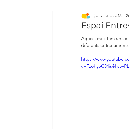
joventutalcoi
Mar 24
Espai Entrev
Aquest mes fem una ent
diferents entrenaments
https://www.youtube.c
v=FzohyeC84is&list=