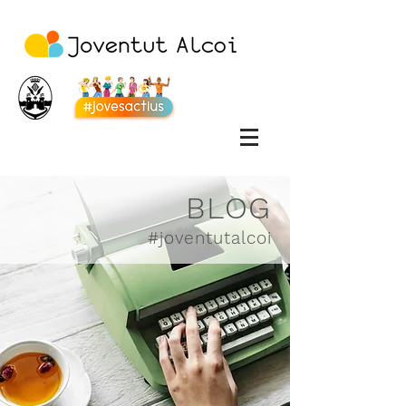
BLOG
#joventutalcoi