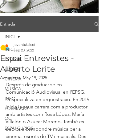
Entrada
INICI
joventutalcoi
INICI
Sep 23, 2022
Espai Entrevistes -
TV JOVE
Alberto Lorite
LLIBRES
Actualitzat:
May 19, 2025
CINEMA
Després de graduar-se en 
MÚSICA
Comunicació Audiovisual en l'EPSG, 
INFO
s'especialitza en orquestració. En 2019 
inicia la seua carrera com a productor 
FORMACIÓ
amb artistes com Rosa López, María 
OCI
Villalón o Azúcar Moreno. També es 
ESPAI CURIÓS
dedica a compondre música per a 
cinema, espots de TV i musicals. Des 