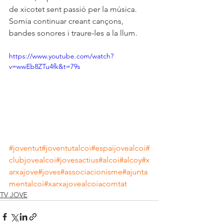
de xicotet sent passió per la música. 
Somia continuar creant cançons, 
bandes sonores i traure-les a la llum.
https://www.youtube.com/watch?
v=wwEb8ZTu4fk&t=79s
#joventut
#joventutalcoi
#espaijovealcoi
#
clubjovealcoi
#jovesactius
#alcoi
#alcoy
#x
arxajove
#joves
#associacionisme
#ajunta
mentalcoi
#xarxajovealcoiacomtat
TV JOVE