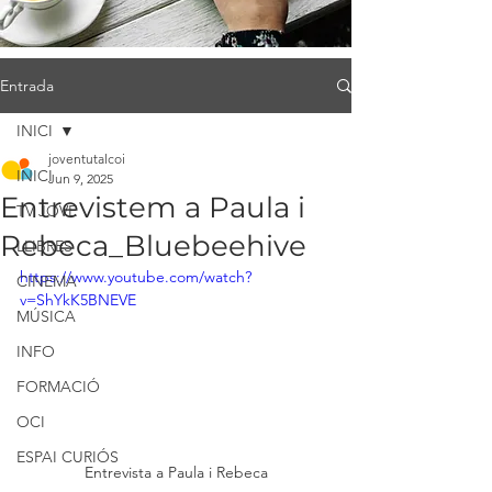
Entrada
INICI
joventutalcoi
INICI
Jun 9, 2025
Entrevistem a Paula i
TV JOVE
Rebeca_Bluebeehive
LLIBRES
https://www.youtube.com/watch?
CINEMA
v=ShYkK5BNEVE
MÚSICA
INFO
FORMACIÓ
OCI
ESPAI CURIÓS
Entrevista a Paula i Rebeca