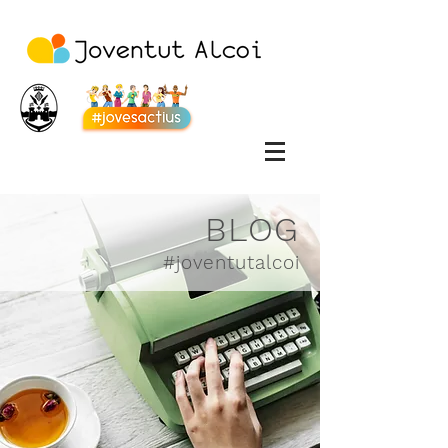
BLOG
#joventutalcoi