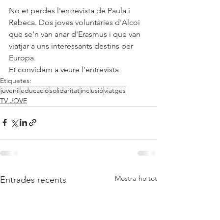
No et perdes l'entrevista de Paula i 
Rebeca. Dos joves voluntàries d'Alcoi 
que se'n van anar d'Erasmus i que van 
viatjar a uns interessants destins per 
Europa.
Et convidem a veure l'entrevista
Etiquetes:
juvenil
educació
solidaritat
inclusió
viatges
TV JOVE
Mostra-ho tot
Entrades recents