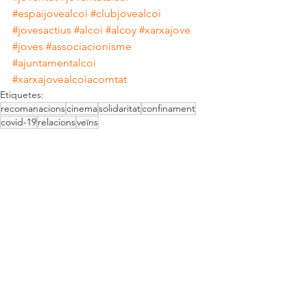
#espaijovealcoi
#clubjovealcoi
#jovesactius
#alcoi
#alcoy
#xarxajove
#joves
#associacionisme
#ajuntamentalcoi
#xarxajovealcoiacomtat
Etiquetes:
recomanacions
cinema
solidaritat
confinament
covid-19
relacions
veïns
CINEMA
Mostra-ho tot
Entrades recents