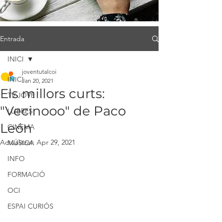
Entrada
INICI
joventutalcoi
INICI
Jan 20, 2021
Els millors curts:
TV JOVE
"Vecinooo" de Paco
LLIBRES
León
CINEMA
Actualitzat:
Apr 29, 2021
MÚSICA
INFO
FORMACIÓ
OCI
ESPAI CURIÓS