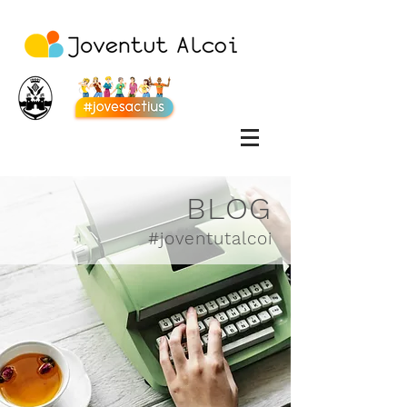
BLOG
#joventutalcoi