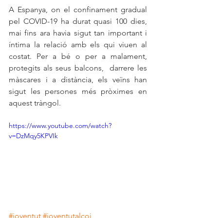
A Espanya, on el confinament gradual 
pel COVID-19 ha durat quasi 100 dies, 
mai fins ara havia sigut tan important i 
íntima la relació amb els qui viuen al 
costat. Per a bé o per a malament, 
protegits als seus balcons,  darrere les 
màscares i a distància, els veïns han 
sigut les persones més pròximes en 
aquest tràngol. 
https://www.youtube.com/watch?
v=DzMqy5KPVIk
#joventut
#joventutalcoi