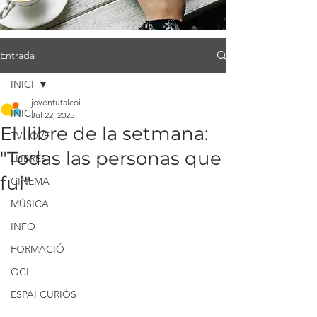
Entrada
INICI
joventutalcoi
INICI
Jul 22, 2025
El llibre de la setmana:
TV JOVE
"Todas las personas que
LLIBRES
fui"
CINEMA
MÚSICA
INFO
FORMACIÓ
OCI
ESPAI CURIÓS