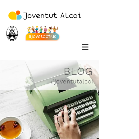
BLOG
#joventutalcoi