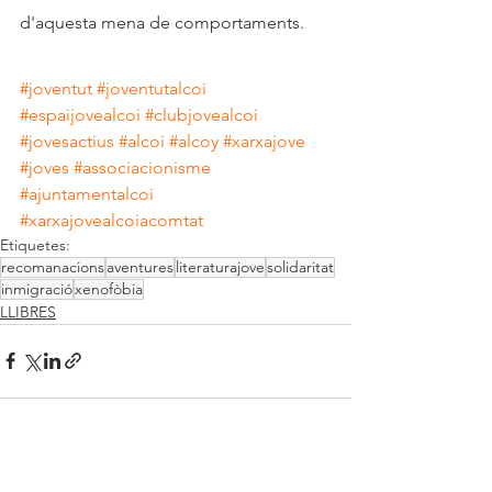
d'aquesta mena de comportaments.
#joventut
#joventutalcoi
#espaijovealcoi
#clubjovealcoi
#jovesactius
#alcoi
#alcoy
#xarxajove
#joves
#associacionisme
#ajuntamentalcoi
#xarxajovealcoiacomtat
Etiquetes:
recomanacions
aventures
literaturajove
solidaritat
inmigració
xenofòbia
LLIBRES
Mostra-ho tot
Entrades recents