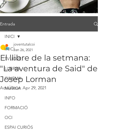
Entrada
INICI
joventutalcoi
INICI
Jan 26, 2021
El llibre de la setmana:
TV JOVE
"La aventura de Said" de
LLIBRES
Josep Lorman
CINEMA
Actualitzat:
Apr 29, 2021
MÚSICA
INFO
FORMACIÓ
OCI
ESPAI CURIÓS