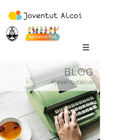
BLOG
#joventutalcoi