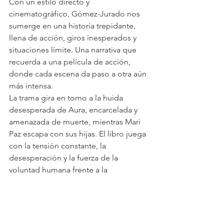
Con un estilo directo y 
cinematográfico, Gómez-Jurado nos 
sumerge en una historia trepidante, 
llena de acción, giros inesperados y 
situaciones límite. Una narrativa que 
recuerda a una película de acción, 
donde cada escena da paso a otra aún 
más intensa.
La trama gira en torno a la huida 
desesperada de Aura, encarcelada y 
amenazada de muerte, mientras Mari 
Paz escapa con sus hijas. El libro juega 
con la tensión constante, la 
desesperación y la fuerza de la 
voluntad humana frente a la 
adversidad. Es una novela dirigida a un 
público juvenil que puede cautivar a 
cualquier lector que busque 
emociones fuertes y un ritmo frenético.