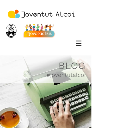
BLOG
#joventutalcoi