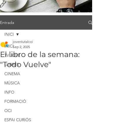
Entrada
INICI
joventutalcoi
INICI
Sep 2, 2025
El libro de la semana:
TV JOVE
"Todo Vuelve"
LLIBRES
CINEMA
MÚSICA
INFO
FORMACIÓ
OCI
ESPAI CURIÓS