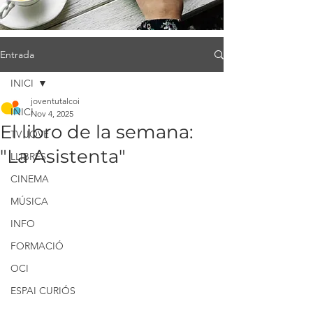
Entrada
INICI
joventutalcoi
INICI
Nov 4, 2025
El libro de la semana:
TV JOVE
"La Asistenta"
LLIBRES
CINEMA
MÚSICA
INFO
FORMACIÓ
OCI
ESPAI CURIÓS