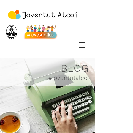
BLOG
#joventutalcoi