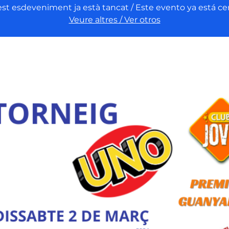
st esdeveniment ja està tancat / Este evento ya está ce
Veure altres / Ver otros