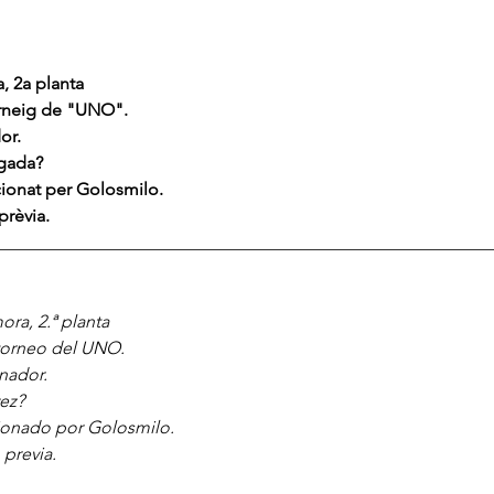
, 2a planta
torneig de "UNO".
or.
egada?
ionat per Golosmilo.
prèvia. 
________________________________________________________
ora, 2.ª planta
 torneo del UNO.
nador.
ez?
onado por Golosmilo.
 previa.