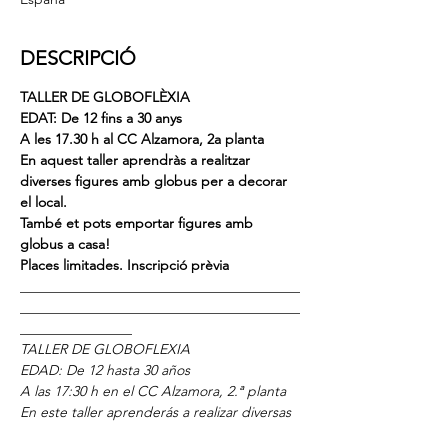
DESCRIPCIÓ
TALLER DE GLOBOFLÈXIA
EDAT: De 12 fins a 30 anys
A les 17.30 h al CC Alzamora, 2a planta
En aquest taller aprendràs a realitzar 
diverses figures amb globus per a decorar 
el local.
També et pots emportar figures amb 
globus a casa!
Places limitades. Inscripció prèvia
________________________________________
________________________________________
________________
TALLER DE GLOBOFLEXIA
EDAD: De 12 hasta 30 años
A las 17:30 h en el CC Alzamora, 2.ª planta
En este taller aprenderás a realizar diversas 
figuras con globos, para decorar el local.