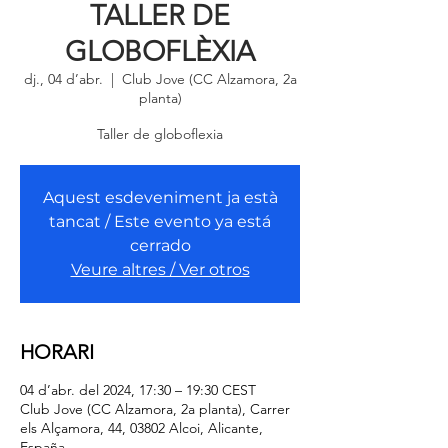
TALLER DE
GLOBOFLÈXIA
dj., 04 d’abr.
  |  
Club Jove (CC Alzamora, 2a
planta)
Taller de globoflexia
Aquest esdeveniment ja està
tancat / Este evento ya está
cerrado
Veure altres / Ver otros
HORARI
04 d’abr. del 2024, 17:30 – 19:30 CEST
Club Jove (CC Alzamora, 2a planta), Carrer
els Alçamora, 44, 03802 Alcoi, Alicante,
España