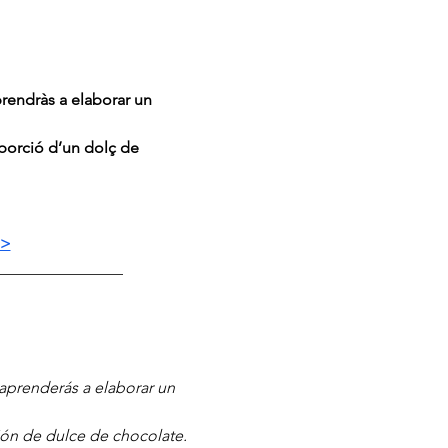
prendràs a elaborar un 
 porció d’un dolç de 
>>
________________
 aprenderás a elaborar un 
ción de dulce de chocolate.