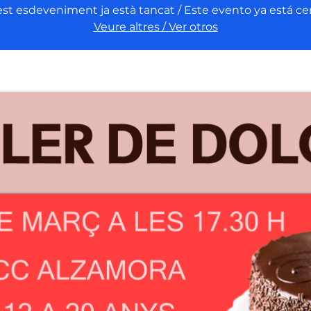
st esdeveniment ja està tancat / Este evento ya está ce
Veure altres / Ver otros