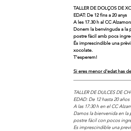
TALLER DE DOLÇOS DE X
EDAT: De 12 fins a 20 anys
A les 17.30 h al CC Alzamora
Donem la benvinguda a la pri
postre fàcil amb pocs ingre
És imprescindible una prèvia
xocolate.
T'esperem!
Si eres menor d'edat has de 
________________________
TALLER DE DULCES DE C
EDAD: De 12 hasta 20 años
A las 17:30 h en el CC Alzam
Damos la bienvenida en la pr
postre fácil con pocos ingr
Es imprescindible una previa