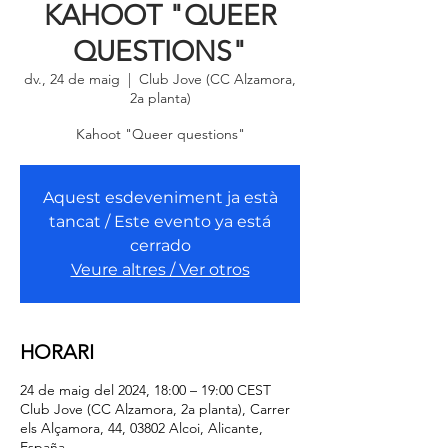
KAHOOT "QUEER
QUESTIONS"
dv., 24 de maig
  |  
Club Jove (CC Alzamora,
2a planta)
Kahoot "Queer questions"
Aquest esdeveniment ja està
tancat / Este evento ya está
cerrado
Veure altres / Ver otros
HORARI
24 de maig del 2024, 18:00 – 19:00 CEST
Club Jove (CC Alzamora, 2a planta), Carrer
els Alçamora, 44, 03802 Alcoi, Alicante,
España