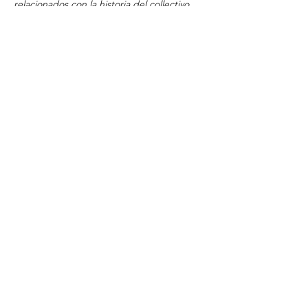
relacionados con la historia del collectivo 
LGTB, principalmente para profundizar en 
el respeto de la identidad sexual de cada 
uno.
Places limitades.
Comparteix l'esdeveniment