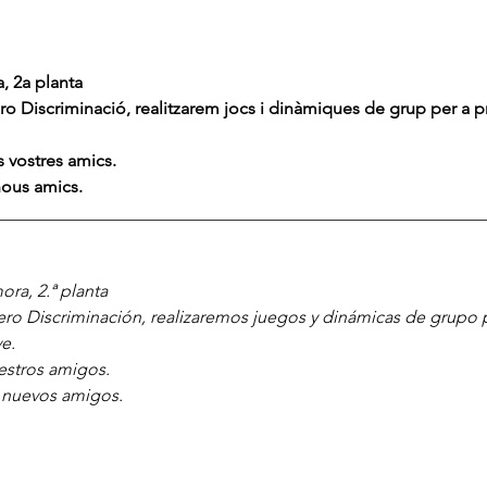
, 2a planta
o Discriminació, realitzarem jocs i dinàmiques de grup per a pro
 vostres amics.
nous amics.
________________________________________________________
ora, 2.ª planta
ro Discriminación, realizaremos juegos y dinámicas de grupo p
e.
estros amigos.
 nuevos amigos.