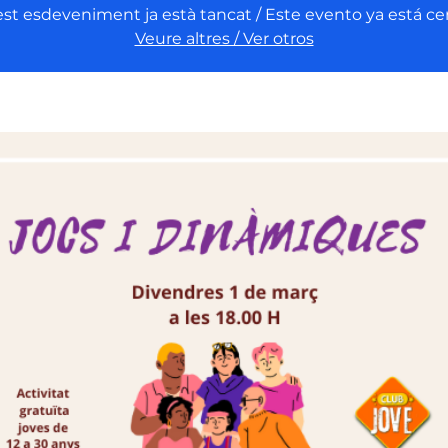
st esdeveniment ja està tancat / Este evento ya está ce
Veure altres / Ver otros