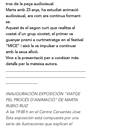
tros de la peça audiovisual.
Marta amb 23 anys, ha estudiat animació 
audiovisual, ara com ara continua formant-
se.
Aquest és el segon curt que realitza al 
costat d'un grup xicotet; el primer va 
guanyar premi a curtmetratge en el festival 
"MICE" i això la va impulsar a continuar 
amb la seua afició.
Vine a la presentació per a conéixer més 
detalls per la mateixa autora.
________________________________________
________________________________________
________________
INAUGURACIÓN EXPOSICIÓN "VIATGE 
PEL PROCÉS D’ANIMACIÓ" DE MARTA 
RUBIO RUIZ
A las 19:00 h en el Centre Cervantes Jove
Esta exposición está compuesta por una 
serie de ilustraciones que explican el 