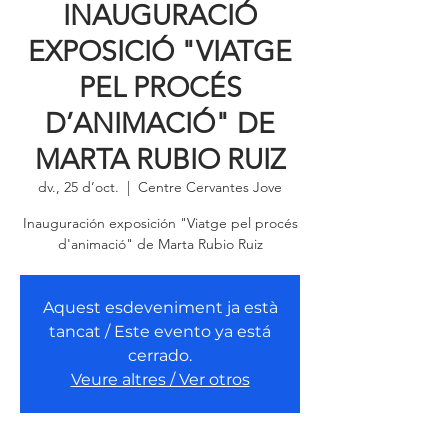
INAUGURACIÓ
EXPOSICIÓ "VIATGE
PEL PROCÉS
D’ANIMACIÓ" DE
MARTA RUBIO RUIZ
dv., 25 d’oct.
  |  
Centre Cervantes Jove
Inauguración exposición "Viatge pel procés
d'animació" de Marta Rubio Ruiz
Aquest esdeveniment ja està
tancat / Este evento ya está
cerrado.
Veure altres / Ver otros