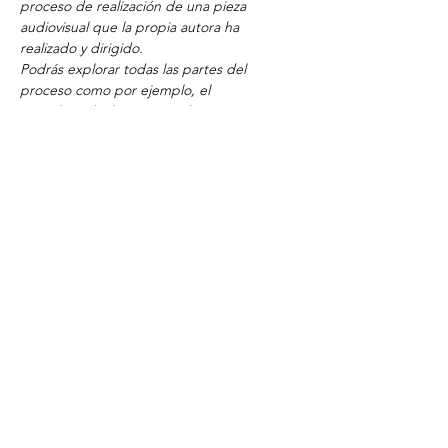
proceso de realización de una pieza 
audiovisual que la propia autora ha 
realizado y dirigido.
Podrás explorar todas las partes del 
proceso como por ejemplo, el 
"storyboard", la creación de personajes, 
etc.
Al final de las ilustraciones se reproduce un 
trozo de la pieza audiovisual.
Marta con sus 23 años, ha estudiado 
animación audiovisual y a día de hoy se 
continúa formando.
Este es el segundo corto que ha realizado 
junto a un grupo pequeño; el primero 
ganó el premio al cortometraje en el festival 
"MICE" y eso le impulsó a continuar con su 
afición.
Ven a la presentación para conocer más 
detalles por la misma autora.