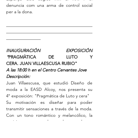
denuncia com una arma de control social 
per a la dona.
________________________________________
________________________________________
________________
INAUGURACIÓN EXPOSICIÓN 
"
PRAGMÀTICA DE LUTO Y 
CERA. JUAN VILLAESCUSA RUBIO"
A las 18:00 h en el Centro Cervantes Jove
Descripción:
Juan Villaescusa, que estudió Diseño de 
moda a la EASD Alcoy, nos presenta su 
4° exposición: "Pragmática de Luto y cera"
Su motivación es diseñar para poder 
transmitir sensaciones a través de la moda. 
Con un tono romántico y melancólico, la 
estética oscura, punk y underground son, 
en general, sus referentes por a los suyos 
diseños. 