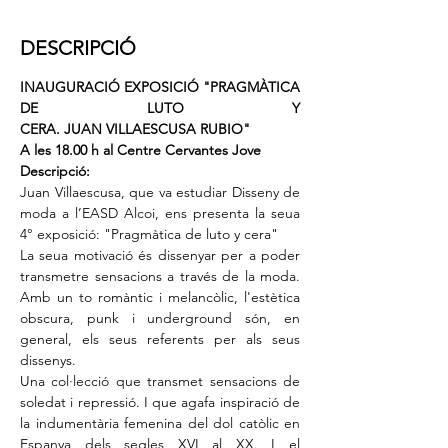
DESCRIPCIÓ
INAUGURACIÓ EXPOSICIÓ "PRAGMÀTICA 
DE LUTO Y 
CERA. JUAN VILLAESCUSA RUBIO"
A les 18.00 h al Centre Cervantes Jove
Descripció:
Juan Villaescusa, que va estudiar Disseny de 
moda a l’EASD Alcoi, ens presenta la seua 
4° exposició: "Pragmàtica de luto y cera"
La seua motivació és dissenyar per a poder 
transmetre sensacions a través de la moda. 
Amb un to romàntic i melancòlic, l'estètica 
obscura, punk i underground són, en 
general, els seus referents per als seus 
dissenys. 
Una col·lecció que transmet sensacions de 
soledat i repressió. I que agafa inspiració de 
la indumentària femenina del dol catòlic en 
Espanya dels segles XVI al XX. I el 