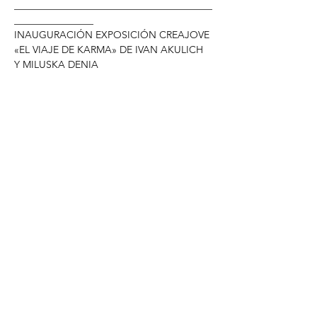
________________________________________
________________
INAUGURACIÓN EXPOSICIÓN CREAJOVE 
«EL VIAJE DE KARMA» DE IVAN AKULICH 
Y MILUSKA DENIA
A las 19:00 h en el Centre Cervantes Jove
Estáis invitados a la inauguración de la 
exposición de los ilustradores Iván Akulich, 
“Krawel107” y Miluska Denia, “Milucharm”. 
Una pareja muy peculiar que te 
sorprenderá con sus ingeniosas creaciones.
Comparteix l'esdeveniment