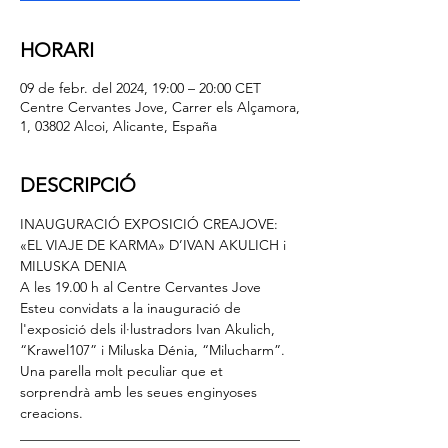
HORARI
09 de febr. del 2024, 19:00 – 20:00 CET
Centre Cervantes Jove, Carrer els Alçamora,
1, 03802 Alcoi, Alicante, España
DESCRIPCIÓ
INAUGURACIÓ EXPOSICIÓ CREAJOVE: 
«EL VIAJE DE KARMA» D’IVAN AKULICH i 
MILUSKA DENIA
A les 19.00 h al Centre Cervantes Jove
Esteu convidats a la inauguració de 
l'exposició dels il·lustradors Ivan Akulich, 
“Krawel107” i Miluska Dénia, “Milucharm”. 
Una parella molt peculiar que et 
sorprendrà amb les seues enginyoses 
creacions.
________________________________________