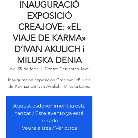
INAUGURACIÓ
EXPOSICIÓ
CREAJOVE: «EL
VIAJE DE KARMA»
D’IVAN AKULICH i
MILUSKA DENIA
dv., 09 de febr.
  |  
Centre Cervantes Jove
Inauguración exposición Creajove: «El viaje
de Karma» De Ivan Akulich i Miluska Denia
Aquest esdeveniment ja està
tancat / Este evento ya está
cerrado.
Veure altres / Ver otros