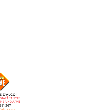
E D'ALCOI
ESTARÀ TANCAT
INS A NOU AVÍS
81 267
alcoi.org