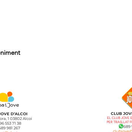
eniment
CLUB JOV
JOVE D’ALCOI
EL CLUB JOVE 
ra, 1 03802 Alcoi
PER TRASLLAT F
 96 553 71 38
689 9
 981 267
clubjove@