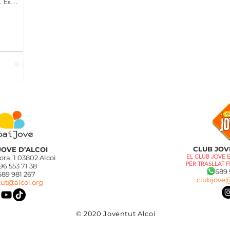
. És
CLUB JOV
JOVE D’ALCOI
EL CLUB JOVE 
ra, 1 03802 Alcoi
PER TRASLLAT F
 96 553 71 38
689 9
 981 267
clubjove@
tut@alcoi.org
© 2020 Joventut Alcoi