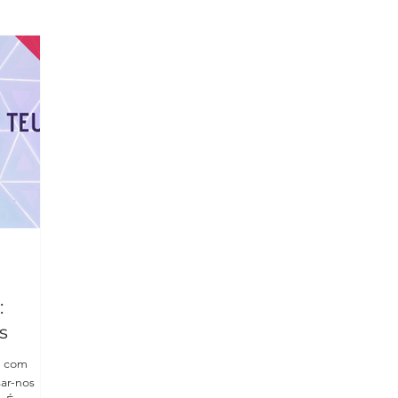
:
s
r com
sar-nos