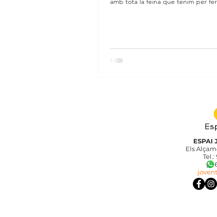
amb tota la feina que tenim per fer
l'època...
ESPAI 
Els Alçamo
Tel.:
689
joven