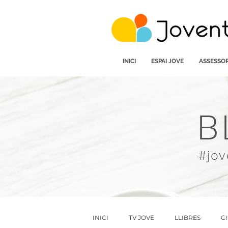
INICI
ESPAI JOVE
ASSESSOR
B
#jov
INICI
TV JOVE
LLIBRES
C