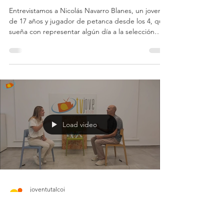
Espai entrevistes: Nicolás
Navarro Blanes
Entrevistamos a Nicolás Navarro Blanes, un joven
de 17 años y jugador de petanca desde los 4, que
sueña con representar algún día a la selección
española. Actualmente estudia un Grado Medio
de calefacción y fontanería. Este año ha quedado
3º de España y ha ganado un torneo internacional
en Barcelona frente a la selección española y
francesa. También ha conseguido varios títulos
autonómicos y subcampeonatos. ¡No te olvides de
inscribirte y darle like!
Load video