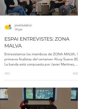
Load video
joventutalcoi
19 jun
ESPAI ENTREVISTES: ZONA
MALVA
Entrevistamos los miembros de ZONA MALVA, los
primeros finalistas del certamen Alcoy Suena 2026.
La banda está compuesta por Javier Martínez,
Mónica Guardiola, Toni Gómez, Juan Jiménez y
Unai Pérez. Después de quedar a las puertas del
primer lugar con una actuación memorable, el
grupo destaca por una fuerza abrumadora y,
sobre todo, por unas ganas inmensas de continuar
creciendo y haciendo camino en el mundo de la
música. Su pasión y determinación encima del