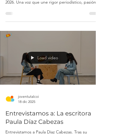
PEIDRO LLOMPART
Entrevistamos a Abril Peidro Llompart, la joven
periodista alcoiana y autora del Ban Reial d’Alcoi
2026. Una voz que une rigor periodístico, pasión
por la palabra y amor por su tierra. No te lo
pierdas. #joventut #joventutalcoi #jovesactius
#xarxajovealcoi #xarxajove #alcoi #alcoy #joves
#espaijovealcoi #emprenedoria
#jovesemprenedors #clubjovealcoi
Load video
joventutalcoi
18 dic 2025