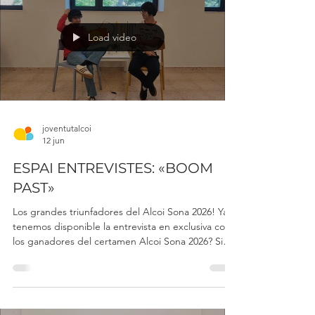
contará su experiencia con el CLIA. No te lo
pierdas! #joventutalcoi #ajuntamentalcoi
#corresponsalsalcoi #cliaalcoi #clubjovealcoi
#colegiosanroquealcoy #alcoi
Load video
joventutalcoi
12 jun
ESPAI ENTREVISTES: «BOOM
PAST»
Los grandes triunfadores del Alcoi Sona 2026! Ya
tenemos disponible la entrevista en exclusiva con
los ganadores del certamen Alcoi Sona 2026? Si
quieres conocer de cerca y descubrir todos los