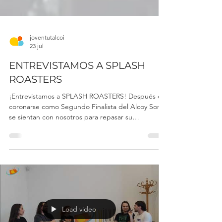
joventutalcoi
23 jul
ENTREVISTAMOS A SPLASH
ROASTERS
¡Entrevistamos a SPLASH ROASTERS! Después de
coronarse como Segundo Finalista del Alcoy Sona,
se sientan con nosotros para repasar su
trayectoria, hablar de los nuevos proyectos y
abrirnos las puertas de su música. Descubre la
historia y todo el que está para venir de la mano
de su formación al completo: Néstor Cloquell,
Marcos Lloret, Ropero Pérez, Marc Sansalvador y
Liberto Blanes. ¡Si quieres vibrar con su energía,
su apuesta por la dulzaina y conocer de cerca a la
banda,