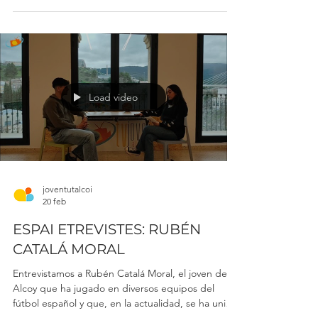
Alejandro Martínez Quesada. Los deportistas
alcoyanos de alto nivel de *OCR, "Obstáculo
*Course Racing". Una disciplina deportista de
carrera de obstáculos por la natura que pone a
prueba la resistencia, fuerza y la agilidad. ¡No te lo
pierdas!
Load video
joventutalcoi
20 feb
ESPAI ETREVISTES: RUBÉN
CATALÁ MORAL