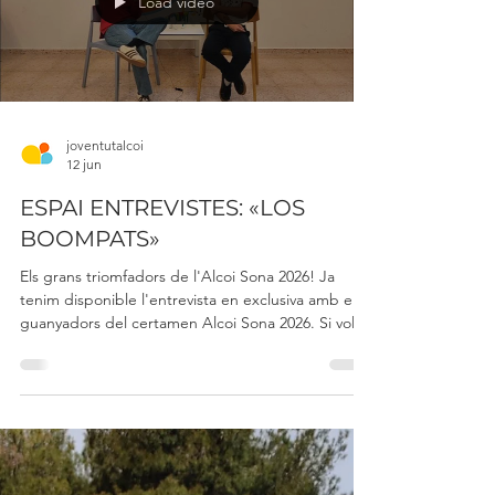
escenario dejan c
Load video
joventutalcoi
12 jun
ESPAI ENTREVISTES: «LOS
BOOMPATS»
Els grans triomfadors de l'Alcoi Sona 2026! Ja
tenim disponible l'entrevista en exclusiva amb els
guanyadors del certamen Alcoi Sona 2026. Si vols
conéixer de prop i descobrir tots els secrets
d'Ulises Pons i Borja Venteo, els components del
grup "LOS BOOMPATS", ara és el moment
perfecte per a donar un colp d'ull al vídeo. Els dos
joves músics van captivar tant el jurat com el públic