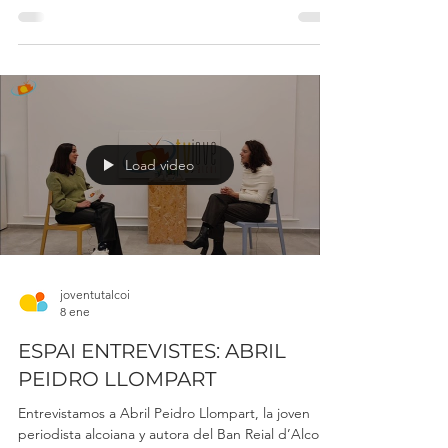
Entrevistamos a Rubén Catalá Moral, el joven de
Alcoy que ha jugado en diversos equipos del
fútbol español y que, en la actualidad, se ha unido
al filial del CD Castelló. Una trayectoria marcada
por el trabajo, la constancia y la pasión por el
fútbol.
Load video
joventutalcoi
8 ene
ESPAI ENTREVISTES: ABRIL