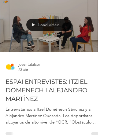
secretos de Ulises Pons y Borja Venteo, los
componentes del grupo "BOOM *PAST", ahora
es el momento perfecto para dar un vistazo al
video.
Load video
joventutalcoi
23 abr
ESPAI ENTREVISTES: ITZIEL
DOMENECH I ALEJANDRO
MARTÍNEZ
Entrevistamos a Itzel Doménech Sánchez y a