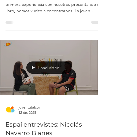
Entrevistamos a: La escritora
Paula Díaz Cabezas
Entrevistamos a Paula Díaz Cabezas. Tras su
primera experiencia con nosotros presentando su
libro, hemos vuelto a encontrarnos. La joven
autora alcoyana nos ha abierto una ventana más
íntima a su universo creativo. En esta ocasión, le
hemos realizado una entrevista más personal para
que podáis conocer mejor quién se esconde
detrás de sus palabras. Actualmente, Paula
estudia Publicidad y Relaciones Públicas en la
Universidad de Alicante, pero entre clases y
proyectos siempre e
Load video
joventutalcoi
12 dic 2025