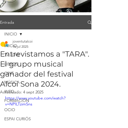
Entrada
INICIO
joventutalcoi
INICIO
16 jul 2025
Entrevistamos a "TARA".
TV JOVE
El grupo musical
LIBROS
ganador del festival
CINE
Alcoi Sona 2024.
MÚSICA
INFO
Actualizado:
4 sept 2025
https://www.youtube.com/watch?
FORMACIÓN
v=NPILTzimSns
OCIO
ESPAI CURIÓS