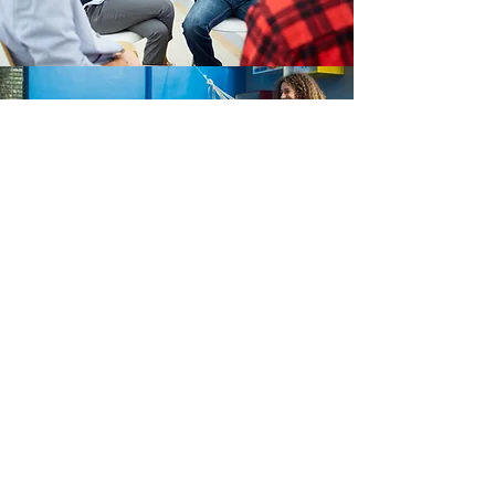
DESARROLLO
Las actividades formativas versarán sobre
diferentes aspectos relacionados con la
actividad asociativa destacando, entre otros,
los siguientes contenidos:
Constitución de Asociaciones
Dinamización de reuniones. Claves para el buen
funcionamiento de una asociación.
Elaboración de proyectos.
La memoria anual.
Instrumentos para el diagnóstico.