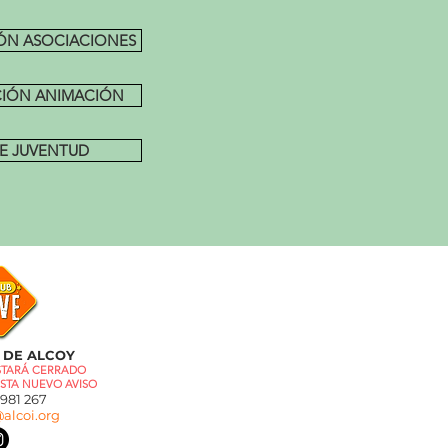
ÓN ASOCIACIONES
CIÓN ANIMACIÓN
E JUVENTUD
 DE ALCOY
ESTARÁ CERRADO
STA NUEVO AVISO
81 267
alcoi.org