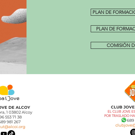
PLAN DE FORMACI
PLAN DE FORMA
COMISIÓN D
CLUB JOVE
JOVE DE ALCOY
EL CLUB JOVE 
ra, 1 03802 Alcoy
POR TRASLADO HA
 96 553 71 38
689 9
 981 267
clubjove@
tut@alcoi.org