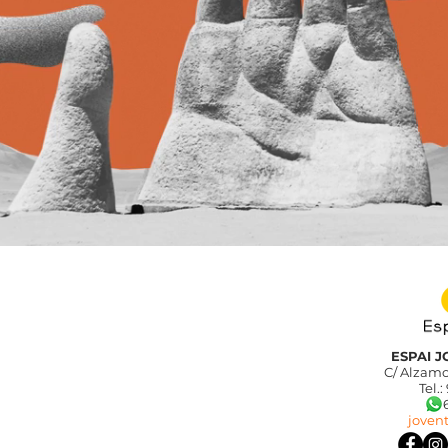
ESPAI 
C/ Alzamo
Tel.:
689
joven