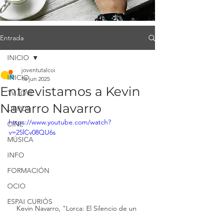
Entrada
INICIO
joventutalcoi
INICIO
18 jun 2025
Entrevistamos a Kevin
TV JOVE
Navarro Navarro
LIBROS
https://www.youtube.com/watch?
CINE
v=25lCv08QU6s
MÚSICA
INFO
FORMACIÓN
OCIO
ESPAI CURIÓS
Kevin Navarro, "Lorca: El Silencio de un 