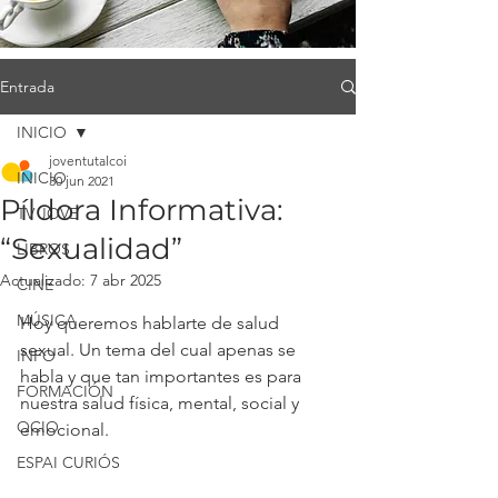
Entrada
INICIO
joventutalcoi
INICIO
30 jun 2021
Píldora Informativa:
TV JOVE
“Sexualidad”
LIBROS
Actualizado:
7 abr 2025
CINE
MÚSICA
Hoy queremos hablarte de salud 
sexual. Un tema del cual apenas se 
INFO
habla y que tan importantes es para 
FORMACIÓN
nuestra salud física, mental, social y 
OCIO
emocional. 
ESPAI CURIÓS