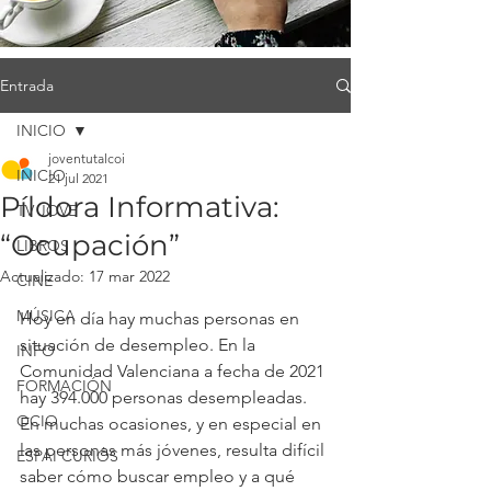
Entrada
INICIO
joventutalcoi
INICIO
21 jul 2021
Píldora Informativa:
TV JOVE
“Ocupación”
LIBROS
Actualizado:
17 mar 2022
CINE
MÚSICA
Hoy en día hay muchas personas en 
situación de desempleo. En la 
INFO
Comunidad Valenciana a fecha de 2021 
FORMACIÓN
hay 394.000 personas desempleadas. 
OCIO
En muchas ocasiones, y en especial en 
las personas más jóvenes, resulta difícil 
ESPAI CURIÓS
saber cómo buscar empleo y a qué 