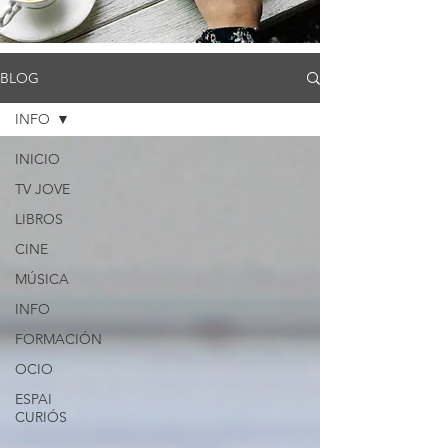
BLOG
INFO
INICIO
TV JOVE
LIBROS
CINE
MÚSICA
INFO
FORMACIÓN
OCIO
ESPAI
CURIÓS