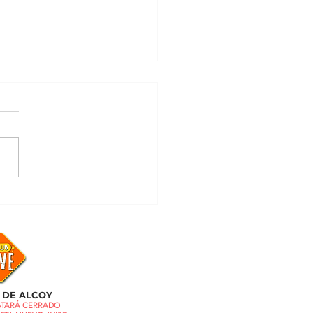
unca (Never Have I
)
 DE ALCOY
ESTARÁ CERRADO