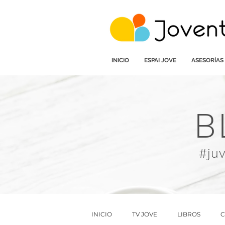
INICIO
ESPAI JOVE
ASESORÍAS
B
#ju
INICIO
TV JOVE
LIBROS
C