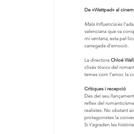
De «Wattpad» al cinem
Mala Influencia
 és l’ad
valenciana que va conqu
mi ventana
, esta pel·lí
carregada d’emoció.
La directora 
Chloé Wal
clixés tòxics del romant
temes com l’amor, la con
Crítiques i recepció
Des del seu llançament
reflex del romanticisme 
realistes. No obstant ai
protagonistes la conver
Si t’agraden les històri