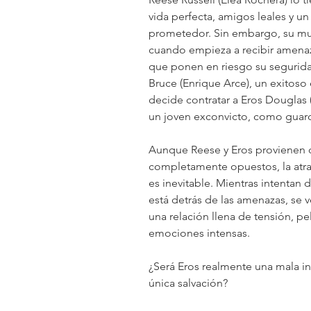
vida perfecta, amigos leales y un 
prometedor. Sin embargo, su m
cuando empieza a recibir amena
que ponen en riesgo su segurida
Bruce (Enrique Arce), un exitoso
decide contratar a Eros Douglas 
un joven exconvicto, como guar
Aunque Reese y Eros provienen
completamente opuestos, la atrac
es inevitable. Mientras intentan 
está detrás de las amenazas, se 
una relación llena de tensión, pel
emociones intensas.
¿Será Eros realmente una mala i
única salvación?