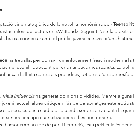
a
aptació cinematogràfica de la novel·la homònima de «
Teenspirit
istar milers de lectors en «Wattpad». Seguint l’estela d’èxits 
cula busca connectar amb el públic juvenil a través d’una història 
lace
 ha treballat per donar-li un enfocament fresc i modern a la t
icisme juvenil i apostant per una narrativa més realista. La pel·lí
fiança i la lluita contra els prejudicis, tot dins d’una atmosfera d
, 
Mala Influencia
 ha generat opinions dividides. Mentre alguns 
juvenil actual, altres critiquen l’ús de personatges estereotipat
xò, la seua estètica cuidada, la banda sonora envoltant i la quím
teixen en una opció atractiva per als fans del gènere.
es d’amor amb un toc de perill i emoció, esta pel·lícula és per a 