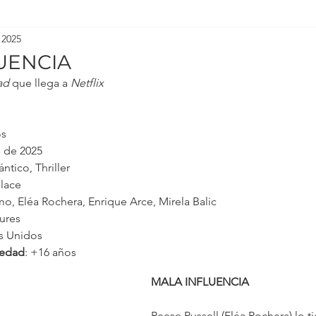
 2025
UENCIA
ad
 que llega a 
Netflix
os
o de 2025
ntico, Thriller
llace
mo, Eléa Rochera, Enrique Arce, Mirela Balic
tures
os Unidos
 edad
: +16 años
MALA INFLUENCIA
Reese Russell (Eléa Rochera) lo t