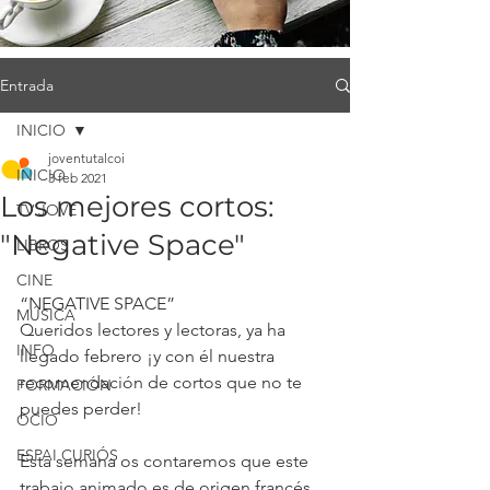
Entrada
INICIO
joventutalcoi
INICIO
3 feb 2021
Los mejores cortos:
TV JOVE
"Negative Space"
LIBROS
CINE
“NEGATIVE SPACE” 
MÚSICA
Queridos lectores y lectoras, ya ha 
INFO
llegado febrero ¡y con él nuestra 
recomendación de cortos que no te 
FORMACIÓN
puedes perder!
OCIO
ESPAI CURIÓS
Esta semana os contaremos que este 
trabajo animado es de origen francés, 