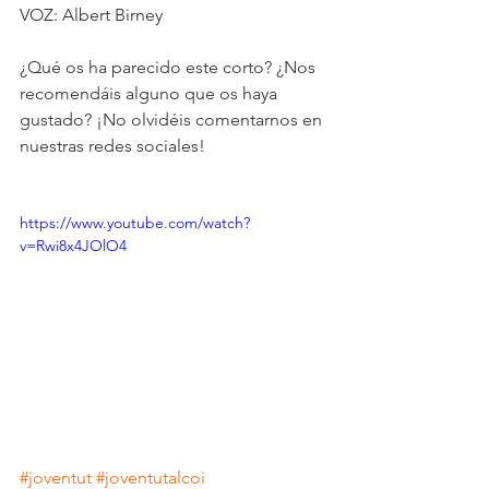
VOZ: Albert Birney
¿Qué os ha parecido este corto? ¿Nos 
recomendáis alguno que os haya 
gustado? ¡No olvidéis comentarnos en 
nuestras redes sociales!
https://www.youtube.com/watch?
v=Rwi8x4JOlO4
#joventut
#joventutalcoi