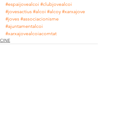
#espaijovealcoi
#clubjovealcoi
#jovesactius
#alcoi
#alcoy
#xarxajove
#joves
#associacionisme
#ajuntamentalcoi
#xarxajovealcoiacomtat
CINE
Ver todo
Entradas recientes