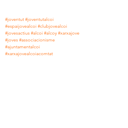
#joventut
#joventutalcoi
#espaijovealcoi
#clubjovealcoi
#jovesactius
#alcoi
#alcoy
#xarxajove
#joves
#associacionisme
#ajuntamentalcoi
#xarxajovealcoiacomtat
CINE
Ver todo
Entradas recientes