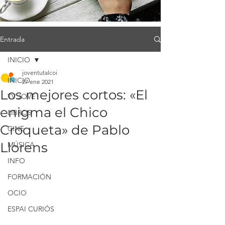
Entrada
INICIO
joventutalcoi
INICIO
27 ene 2021
Los mejores cortos: «El
TV JOVE
enigma el Chico
LIBROS
Croqueta» de Pablo
CINE
Llorens
MÚSICA
INFO
FORMACIÓN
OCIO
ESPAI CURIÓS