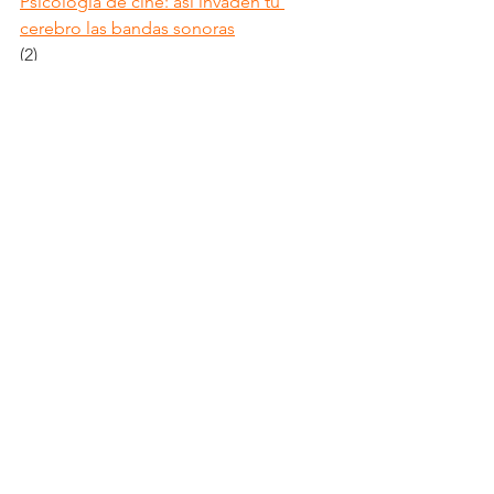
Psicología de cine: así invaden tu 
cerebro las bandas sonoras
(2)
La música en el cine: su valor sincrético 
y educativo - Dialnet
Etiquetas:
#juventud
musica
#curiosidades
MÚSICA
Ver todo
Entradas recientes