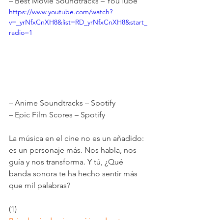
– Best Movie Soundtracks – YouTube  
https://www.youtube.com/watch?
v=_yrNfxCnXH8&list=RD_yrNfxCnXH8&start_
radio=1
– Anime Soundtracks – Spotify
– Epic Film Scores – Spotify
La música en el cine no es un añadido: 
es un personaje más. Nos habla, nos 
guía y nos transforma. Y tú, ¿Qué 
banda sonora te ha hecho sentir más 
que mil palabras?
(1) 