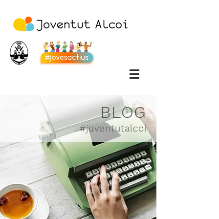
BLOG
#juventutalcoi