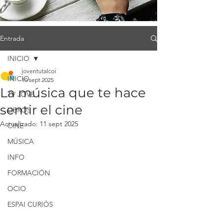
Entrada
INICIO
joventutalcoi
INICIO
10 sept 2025
La música que te hace
TV JOVE
sentir el cine
LIBROS
Actualizado:
11 sept 2025
CINE
MÚSICA
INFO
FORMACIÓN
OCIO
ESPAI CURIÓS