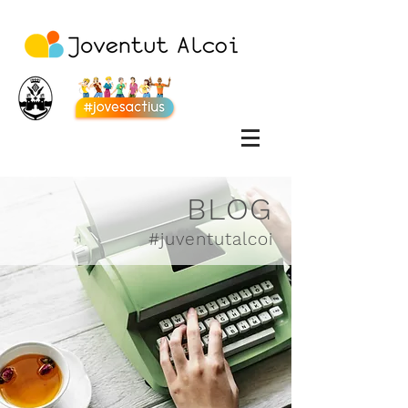
BLOG
#juventutalcoi