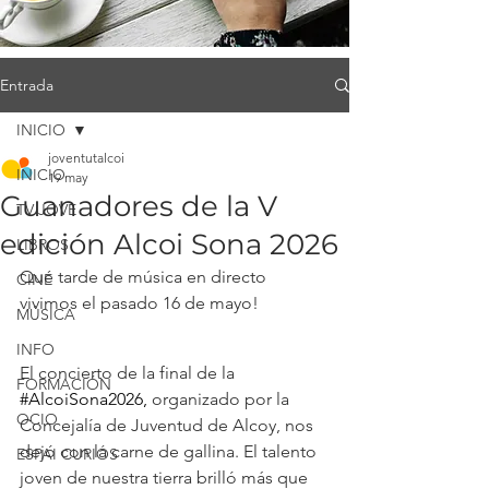
Entrada
INICIO
joventutalcoi
INICIO
19 may
Guanadores de la V
TV JOVE
edición Alcoi Sona 2026
LIBROS
Qué tarde de música en directo 
CINE
vivimos el pasado 16 de mayo! 
MÚSICA
INFO
El concierto de la final 
de la 
FORMACIÓN
#AlcoiSona2026
, 
organizado por la 
OCIO
Concejalía de Juventud de Alcoy, nos 
dejó con la carne de gallina. El talento 
ESPAI CURIÓS
joven de nuestra tierra brilló más que 