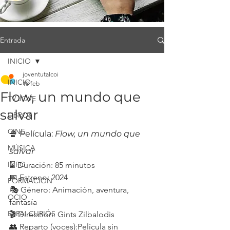
Entrada
INICIO
joventutalcoi
INICIO
18 feb
Flow, un mundo que
TV JOVE
salvar
LIBROS
CINE
🍿 Película: 
Flow, un mundo que 
MÚSICA
salvar
INFO
⌛ Duración: 85 minutos
📅 Estreno: 2024
FORMACIÓN
🎭 Género: Animación, aventura, 
OCIO
fantasía
ESPAI CURIÓS
🎬 Dirección: Gints Zilbalodis
👥 Reparto (voces):Película sin 