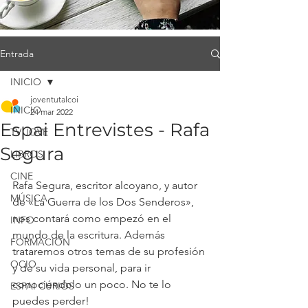
Entrada
INICIO
joventutalcoi
INICIO
24 mar 2022
Espai Entrevistes - Rafa
TV JOVE
Segura
LIBROS
CINE
Rafa Segura, escritor alcoyano, y autor 
MÚSICA
de «La Guerra de los Dos Senderos», 
nos contará como empezó en el 
INFO
mundo de la escritura. Además 
FORMACIÓN
trataremos otros temas de su profesión 
OCIO
y de su vida personal, para ir 
conociéndolo un poco. No te lo 
ESPAI CURIÓS
puedes perder!