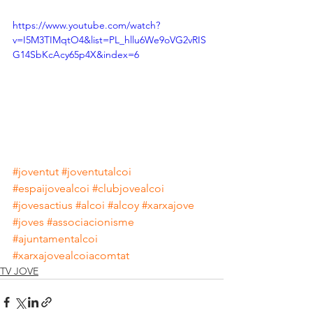
https://www.youtube.com/watch?
v=I5M3TIMqtO4&list=PL_hllu6We9oVG2vRIS
G14SbKcAcy65p4X&index=6
#joventut
#joventutalcoi
#espaijovealcoi
#clubjovealcoi
#jovesactius
#alcoi
#alcoy
#xarxajove
#joves
#associacionisme
#ajuntamentalcoi
#xarxajovealcoiacomtat
TV JOVE