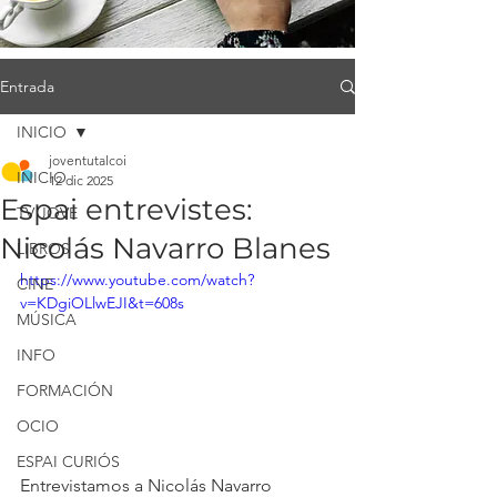
Entrada
INICIO
joventutalcoi
INICIO
12 dic 2025
Espai entrevistes:
TV JOVE
Nicolás Navarro Blanes
LIBROS
https://www.youtube.com/watch?
CINE
v=KDgiOLlwEJI&t=608s
MÚSICA
INFO
FORMACIÓN
OCIO
ESPAI CURIÓS
Entrevistamos a Nicolás Navarro 