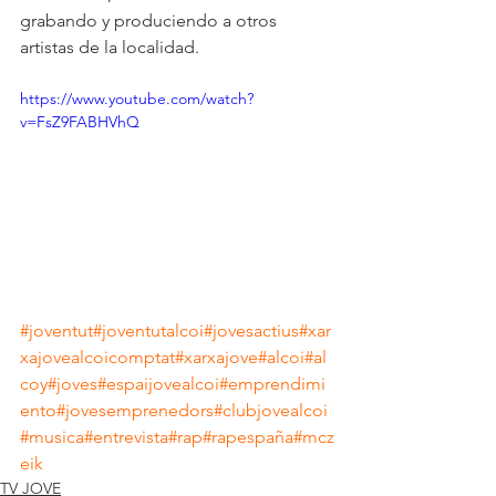
grabando y produciendo a otros 
artistas de la localidad. 
https://www.youtube.com/watch?
v=FsZ9FABHVhQ
#joventut
#joventutalcoi
#jovesactius
#xar
xajovealcoicomptat
#xarxajove
#alcoi
#al
coy
#joves
#espaijovealcoi
#emprendimi
ento
#jovesemprenedors
#clubjovealcoi
#musica
#entrevista
#rap
#rapespaña
#mcz
eik
TV JOVE