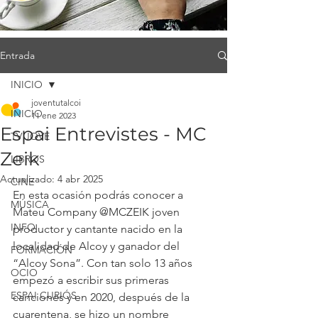
Entrada
INICIO
joventutalcoi
INICIO
11 ene 2023
Espai Entrevistes - MC
TV JOVE
Zeik
LIBROS
Actualizado:
4 abr 2025
CINE
En esta ocasión podrás conocer a 
MÚSICA
Mateu Company @MCZEIK joven 
INFO
productor y cantante nacido en la 
localidad de Alcoy y ganador del 
FORMACIÓN
“Alcoy Sona”. Con tan solo 13 años 
OCIO
empezó a escribir sus primeras 
ESPAI CURIÓS
canciones y en 2020, después de la 
cuarentena, se hizo un nombre 