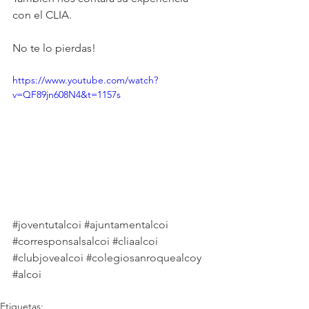
con el CLIA. 
No te lo pierdas!
https://www.youtube.com/watch?
v=QF89jn608N4&t=1157s
#joventutalcoi
#ajuntamentalcoi
#corresponsalsalcoi
#cliaalcoi
#clubjovealcoi
 #
colegiosanroquealcoy
#alcoi
Etiquetas: