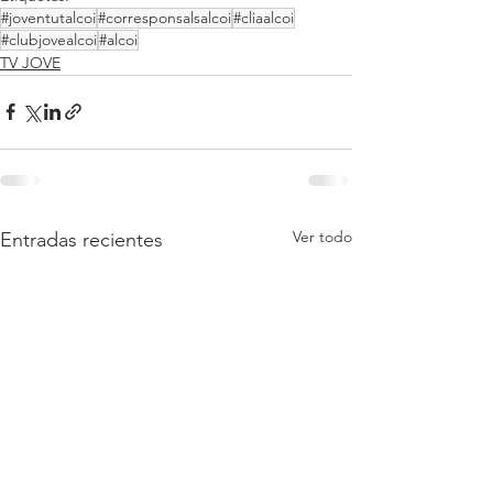
#joventutalcoi
#corresponsalsalcoi
#cliaalcoi
#clubjovealcoi
#alcoi
TV JOVE
Ver todo
Entradas recientes