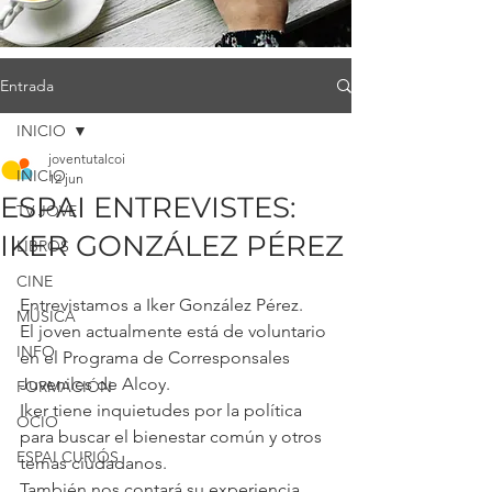
Entrada
INICIO
joventutalcoi
INICIO
12 jun
ESPAI ENTREVISTES:
TV JOVE
IKER GONZÁLEZ PÉREZ
LIBROS
CINE
Entrevistamos a Iker González Pérez.
MÚSICA
El joven actualmente está de voluntario 
INFO
en el Programa de Corresponsales 
Juveniles de Alcoy.
FORMACIÓN
Iker tiene inquietudes por la política 
OCIO
para buscar el bienestar común y otros 
ESPAI CURIÓS
temas ciudadanos.
También nos contará su experiencia 