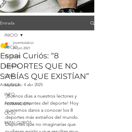
Entrada
INICIO
joventutalcoi
INICIO
24 jun 2021
Espai Curiós: “8
TV JOVE
DEPORTES QUE NO
LIBROS
SABÍAS QUE EXISTÍAN”
CINE
Actualizado:
4 abr 2025
MÚSICA
INFO
¡Buenos días a nuestros lectores y 
lectoras amantes del deporte! Hoy 
FORMACIÓN
queremos daros a conocer los 8 
OCIO
deportes más extraños del mundo. 
ESPAI CURIÓS
Deportes que no imaginarías que 
pudieran existir y que resultan muy 