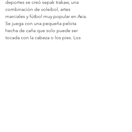
deportes se creó sepak trakaw, una 
combinación de voleibol, artes 
marciales y fútbol muy popular en Asia. 
Se juega con una pequeña pelota 
hecha de caña que solo puede ser 
tocada con la cabeza o los pies. Los 
jugadores deben gozar de una 
habilidad muy grande para saltar y 
conectar la pelota en busca de marcar 
puntos. ¡En el siguiente video pueden 
verse 
movimientos y jugadas realmente 	
espectaculares!