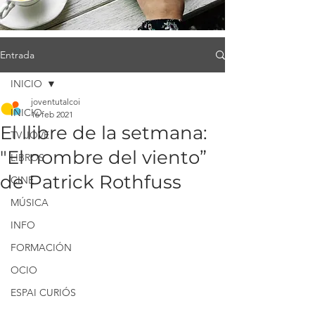
Entrada
INICIO
joventutalcoi
INICIO
16 feb 2021
El llibre de la setmana:
TV JOVE
"El nombre del viento”
LIBROS
de Patrick Rothfuss
CINE
MÚSICA
INFO
FORMACIÓN
OCIO
ESPAI CURIÓS