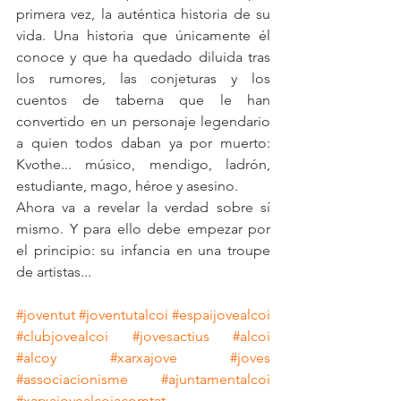
primera vez, la auténtica historia de su 
vida. Una historia que únicamente él 
conoce y que ha quedado diluida tras 
los rumores, las conjeturas y los 
cuentos de taberna que le han 
convertido en un personaje legendario 
a quien todos daban ya por muerto: 
Kvothe... músico, mendigo, ladrón, 
estudiante, mago, héroe y asesino.
Ahora va a revelar la verdad sobre sí 
mismo. Y para ello debe empezar por 
el principio: su infancia en una troupe 
de artistas...
#joventut
#joventutalcoi
#espaijovealcoi
#clubjovealcoi
#jovesactius
#alcoi
#alcoy
#xarxajove
#joves
#associacionisme
#ajuntamentalcoi
#xarxajovealcoiacomtat