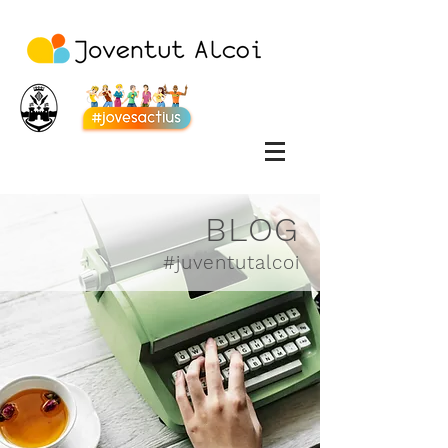
BLOG
#juventutalcoi