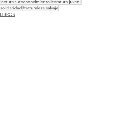
lectura
autoconocimiento
literatura juvenil
solidaridad
#naturaleza salvaje
LIBROS
Ver todo
Entradas recientes