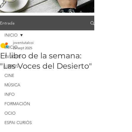
Entrada
INICIO
joventutalcoi
INICIO
23 sept 2025
El libro de la semana:
TV JOVE
"Las Voces del Desierto"
LIBROS
CINE
MÚSICA
INFO
FORMACIÓN
OCIO
ESPAI CURIÓS