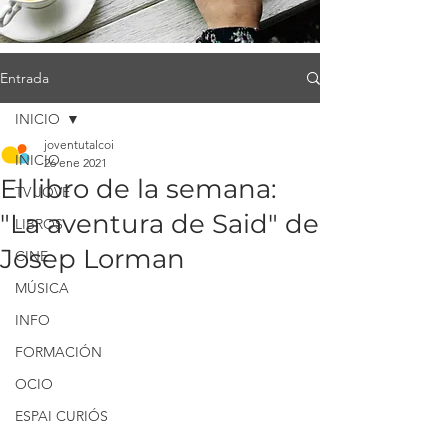
Entrada
INICIO
joventutalcoi
INICIO
26 ene 2021
El libro de la semana:
TV JOVE
"La aventura de Said" de
LIBROS
Josep Lorman
CINE
MÚSICA
INFO
FORMACIÓN
OCIO
ESPAI CURIÓS