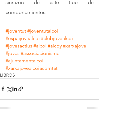
sinrazón de este tipo de 
comportamientos.
#joventut
#joventutalcoi
#espaijovealcoi
#clubjovealcoi
#jovesactius
#alcoi
#alcoy
#xarxajove
#joves
#associacionisme
#ajuntamentalcoi
#xarxajovealcoiacomtat
LIBROS
Ver todo
Entradas recientes