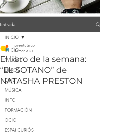
Entrada
INICIO
joventutalcoi
INICIO
30 mar 2021
El libro de la semana:
TV JOVE
“EL SOTANO” de
LIBROS
NATASHA PRESTON
CINE
MÚSICA
INFO
FORMACIÓN
OCIO
ESPAI CURIÓS