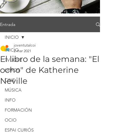
Entrada
INICIO
joventutalcoi
INICIO
2 mar 2021
El libro de la semana: "El
TV JOVE
ocho" de Katherine
LIBROS
Neville
CINE
MÚSICA
INFO
FORMACIÓN
OCIO
ESPAI CURIÓS