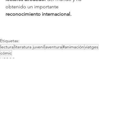
obtenido un importante
reconocimiento internacional.
Etiquetas:
lectura
literatura juvenil
aventura
#animación
viatges
cómic
LIBROS
Ver todo
Entradas recientes