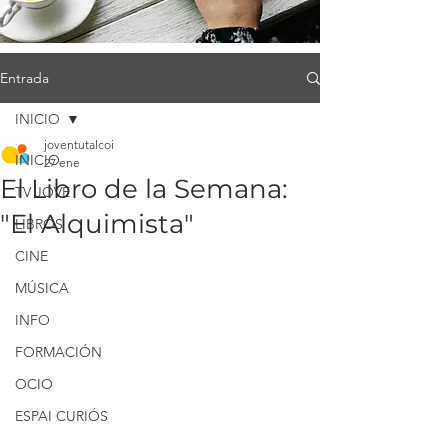
Entrada
INICIO
joventutalcoi
INICIO
27 ene
El Libro de la Semana:
TV JOVE
"El Alquimista"
LIBROS
CINE
MÚSICA
INFO
FORMACIÓN
OCIO
ESPAI CURIÓS