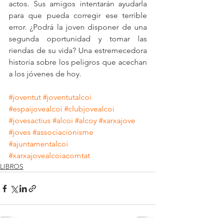
actos. Sus amigos intentarán ayudarla 
para que pueda corregir ese terrible 
error. ¿Podrá la joven disponer de una 
segunda oportunidad y tomar las 
riendas de su vida? Una estremecedora 
historia sobre los peligros que acechan 
a los jóvenes de hoy.
#joventut
#joventutalcoi
#espaijovealcoi
#clubjovealcoi
#jovesactius
#alcoi
#alcoy
#xarxajove
#joves
#associacionisme
#ajuntamentalcoi
#xarxajovealcoiacomtat
LIBROS