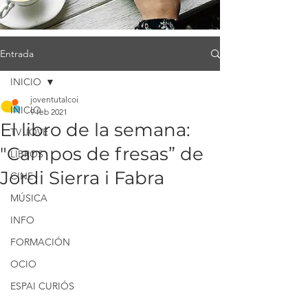
Entrada
INICIO
joventutalcoi
INICIO
9 feb 2021
El libro de la semana:
TV JOVE
"Campos de fresas” de
LIBROS
Jordi Sierra i Fabra
CINE
MÚSICA
INFO
FORMACIÓN
OCIO
ESPAI CURIÓS