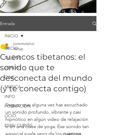
Entrada
INICIO
joventutalcoi
INICIO
19 feb
Cuencos tibetanos: el
TV JOVE
sonido que te
LIBROS
desconecta del mundo
CINE
(y te conecta contigo)
MÚSICA
INFO
Seguro que alguna vez has escuchado 
FORMACIÓN
un sonido profundo, vibrante y casi 
OCIO
hipnótico en algún vídeo de relajación 
ESPAI CURIÓS
o en una clase de yoga. Ese sonido tan 
especial suele venir de los 
cuencos 