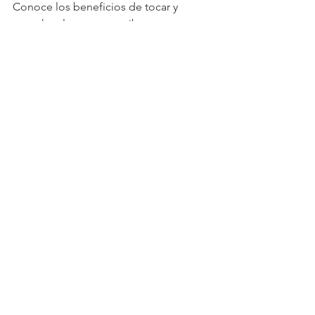
Conoce los beneficios de tocar y 
escuchar  los cuencos tibetanos en 
este video:
https://www.youtube.com/watch?
v=fMxbCNvaxY0
Etiquetas:
#música
#relajación
#joventud
MÚSICA